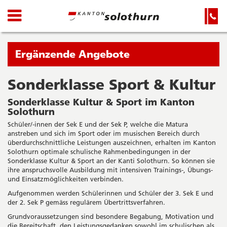
Kanton
Navigation
Hauptnavigation
Service-
Navigation
Solothurn
und
Wichtige
Suche
Seiten
Sie
Ergänzende Angebote
befinden
sich
Sonderklasse Sport & Kultur
Startseite
Hauptnavigation
gerade
Inhalt
Sonderklasse Kultur & Sport im Kanton
in:
Sitemap
Solothurn
Suche
Schüler/-innen der Sek E und der Sek P, welche die Matura
anstreben und sich im Sport oder im musischen Bereich durch
überdurchschnittliche Leistungen auszeichnen, erhalten im Kanton
Solothurn optimale schulische Rahmenbedingungen in der
Sonderklasse Kultur & Sport an der Kanti Solothurn. So können sie
ihre anspruchsvolle Ausbildung mit intensiven Trainings-, Übungs-
und Einsatzmöglichkeiten verbinden.
Aufgenommen werden Schülerinnen und Schüler der 3. Sek E und
der 2. Sek P gemäss regulärem Übertrittsverfahren.
Grundvoraussetzungen sind besondere Begabung, Motivation und
die Bereitschaft, den Leistungsgedanken sowohl im schulischen als