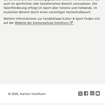
auch im sportlichen oder künstlerischen Bereich umzusetzen. Die
Talentförderung erfolgt im Sport über Vereine und Verbände, im
musischen Bereich durch einen vorzeitigen Hochschulbesuch.
Weitere Informationen zur Sonderklasse Kultur & Sport finden sich
Öffnet
auf der
Website der Kantonsschule Solothurn
.
in
neuem
Seitenleiste
Fenster
Footer
Copyright
Social
Media
© 2026, Kanton Solothurn