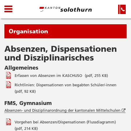
Kanton
Navigation
Hauptnavigation
Service-
Navigation
Solothurn
und
Wichtige
Suche
Seiten
Sie
Organisation
befinden
sich
Absenzen, Dispensationen
Startseite
Hauptnavigation
gerade
und Disziplinarisches
Inhalt
in:
Sitemap
Allgemeines
Suche
Erfassen von Absenzen im KASCHUSO
(pdf, 255 KB)
Richtlinien: Dispensationen von begabten Schüler/-innen
(pdf, 92 KB)
FMS, Gymnasium
Öff
Absenzen- und Disziplinarordnung der kantonalen Mittelschulen
in
ne
Vorgehen bei Absenzen/Dispensationen (Flussdiagramm)
Fen
(pdf, 214 KB)