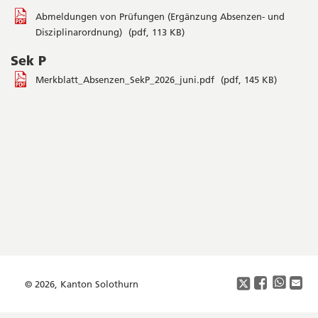
Abmeldungen von Prüfungen (Ergänzung Absenzen- und
Disziplinarordnung)
(pdf, 113 KB)
Sek P
Merkblatt_Absenzen_SekP_2026_juni.pdf
(pdf, 145 KB)
Seitenleiste
Footer
Copyright
Social
Media
© 2026, Kanton Solothurn