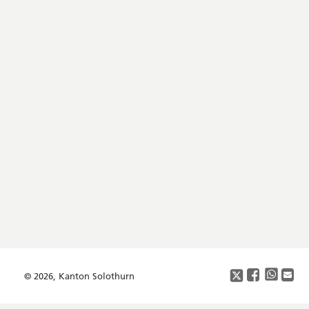
Footer
Copyright
Social
Media
© 2026, Kanton Solothurn