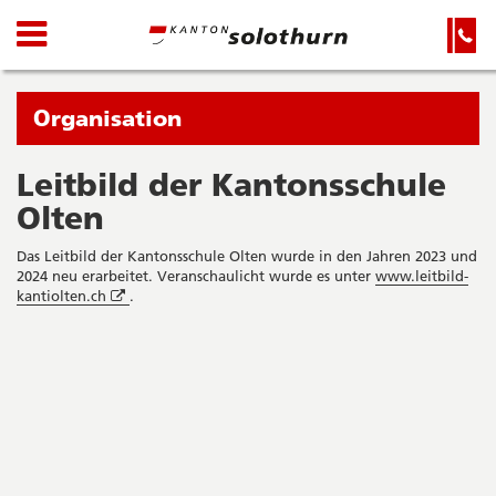
Kanton
Navigation
Hauptnavigation
Service-
Navigation
Solothurn
und
Wichtige
Suche
Seiten
Sie
Organisation
befinden
sich
Leitbild der Kantonsschule
Startseite
Hauptnavigation
gerade
Olten
Inhalt
in:
Sitemap
Das Leitbild der Kantonsschule Olten wurde in den Jahren 2023 und
Suche
2024 neu erarbeitet. Veranschaulicht wurde es unter
www.leitbild-
Öffnet
kantiolten.ch
.
in
neuem
Seitenleiste
Fenster